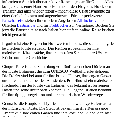
informieren Sie sich über attraktive Reiseangebote für Genua. Alles
kompakt aus einer Hand zu bekommen – den Flug, das Hotel, den
Transfer und alles wieder retour – macht diese Urlaubsvariante zu
einer der beliebtesten und angenehmsten. Für die
preiswerte
Pauschalreise
stehen Ihnen neben Angeboten
All-Inclusive
auch
Offerten
Lastminute
und für
Frühbucher
zur Verfügung. Buchen Sie
jetzt die Pauschalreise nach Italien hier einfach online. Reise buchen
leicht gemacht.
Ligurien ist eine Region im Nordwesten Italiens, die sich entlang der
ligurischen Küste erstreckt. Die Region ist bekannt für ihre
malerischen Küstenstädte, ihre traumhaften Strände, ihre köstliche
Küche und ihre Geschichte.
Cinque Terre ist eine Sammlung von fünf malerischen Dörfern an
der Küste Liguriens, die zum UNESCO-Weltkulturerbe gehören.
Die Dörfer sind bekannt für ihre bunten Häuser, ihre engen Gassen
und ihre atemberaubenden Aussichten. Portofino ist ein malerisches
Fischerdorf an der Küste von Ligurien, das bekannt ist für seinen
Hafen und seine luxuriösen Yachten. Die Gegend ist auch bekannt
für ihre üppige Vegetation und ihre malerischen Wanderwege.
Genua ist die Hauptstadt Liguriens und eine wichtige Hafenstadt an
der ligurischen Küste. Die Stadt ist bekannt für ihre Renaissance-
Architektur, ihre engen Gassen und ihre köstliche Küche, darunter