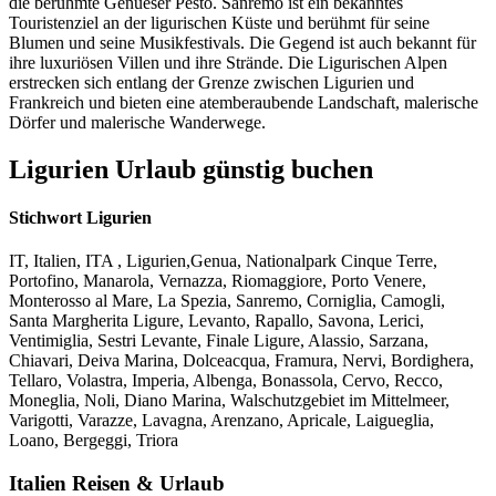
die berühmte Genueser Pesto. Sanremo ist ein bekanntes
Touristenziel an der ligurischen Küste und berühmt für seine
Blumen und seine Musikfestivals. Die Gegend ist auch bekannt für
ihre luxuriösen Villen und ihre Strände. Die Ligurischen Alpen
erstrecken sich entlang der Grenze zwischen Ligurien und
Frankreich und bieten eine atemberaubende Landschaft, malerische
Dörfer und malerische Wanderwege.
Ligurien Urlaub günstig buchen
Stichwort Ligurien
IT, Italien, ITA , Ligurien,Genua, Nationalpark Cinque Terre,
Portofino, Manarola, Vernazza, Riomaggiore, Porto Venere,
Monterosso al Mare, La Spezia, Sanremo, Corniglia, Camogli,
Santa Margherita Ligure, Levanto, Rapallo, Savona, Lerici,
Ventimiglia, Sestri Levante, Finale Ligure, Alassio, Sarzana,
Chiavari, Deiva Marina, Dolceacqua, Framura, Nervi, Bordighera,
Tellaro, Volastra, Imperia, Albenga, Bonassola, Cervo, Recco,
Moneglia, Noli, Diano Marina, Walschutzgebiet im Mittelmeer,
Varigotti, Varazze, Lavagna, Arenzano, Apricale, Laigueglia,
Loano, Bergeggi, Triora
Italien Reisen & Urlaub