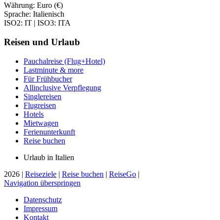
Währung: Euro (€)
Sprache: Italienisch
ISO2: IT | ISO3: ITA
Reisen und Urlaub
Pauchalreise (Flug+Hotel)
Lastminute & more
Für Frühbucher
Allinclusive Verpflegung
Singlereisen
Flugreisen
Hotels
Mietwagen
Ferienunterkunft
Reise buchen
Urlaub in Italien
2026 |
Reiseziele
|
Reise buchen
|
ReiseGo
|
Navigation überspringen
Datenschutz
Impressum
Kontakt