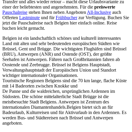
Transfer und alles wieder retour – macht diese Urlaubsvariante zu
einer der beliebtesten und angenehmsten. Für die
preiswerte
Pauschalreise
stehen Ihnen neben Angeboten
All-Inclusive
auch
Offerten
Lastminute
und für
Frühbucher
zur Verfügung. Buchen Sie
jetzt die Pauschalreise nach Belgien hier einfach online. Reise
buchen leicht gemacht.
Belgien ist ein landschaftlich schönes und kulturell interessantes
Land mit alten und sehr bedeutenden europäischen Städten wie
Brüssel, Gent und Brügge. Die wichtigsten Flughäfen sind Brüssel
(BRU), Antwerpen (ANR) und Ostende (OST), der größte
Seehafen ist Antwerpen. Fähren nach Großbritannien fahren ab
Oostende und Zeebrugge. Brüssel ist Belgiens Hauptstadt,
Verwaltungshauptstadt der Europäischen Union und Standort
wichtiger internationaler Organisationen.
Touristische Regionen Belgiens sind die 70 km lange, flache Küste
mit 14 Badeorten zwischen Knokke und
De Panne und die waldreichen, ursprünglichen Ardennen im
Südosten. Die schöne mittelalterliche Stadt Brügge ist die
meistbesuchte Stadt Belgiens. Antwerpen ist Zentrum des
internationalen Diamantenhandels.Belgien bietet sich an für
Badeurlaub, Kulturreisen und für Aktivurlaub in den Ardennen. Es
werden Bus- und Städtereisen nach Brüssel und Antwerpen
angeboten.