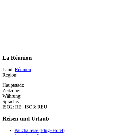
La Réunion
Land:
Réunion
Region:
Hauptstadt:
Zeitzone:
Währung:
Sprache:
ISO2: RE | ISO3: REU
Reisen und Urlaub
Pauchalreise (Flug+Hotel)